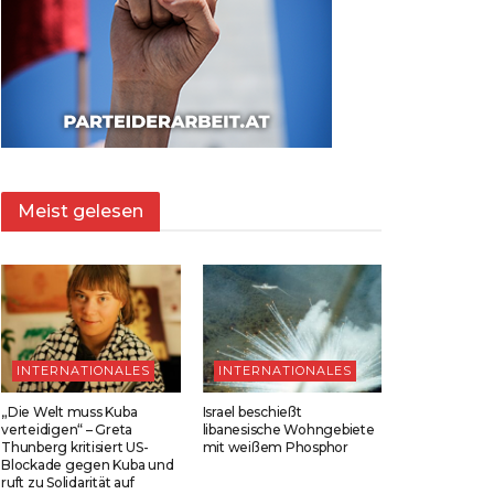
Meist gelesen
INTERNATIONALES
INTERNATIONALES
„Die Welt muss Kuba
Israel beschießt
verteidigen“ – Greta
libanesische Wohngebiete
Thunberg kritisiert US-
mit weißem Phosphor
Blockade gegen Kuba und
ruft zu Solidarität auf