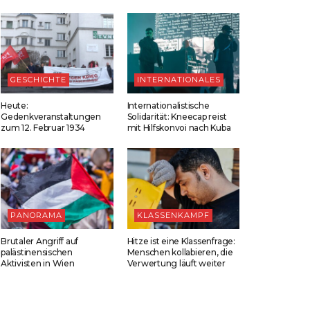
GESCHICHTE
INTERNATIONALES
Heute:
Internationalistische
Gedenkveranstaltungen
Solidarität: Kneecap reist
zum 12. Februar 1934
mit Hilfskonvoi nach Kuba
PANORAMA
KLASSENKAMPF
Brutaler Angriff auf
Hitze ist eine Klassenfrage:
palästinensischen
Menschen kollabieren, die
Aktivisten in Wien
Verwertung läuft weiter