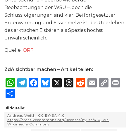
Beobachtungen der WSU –, doch die
Schlussfolgerungen sind klar: Bei fortgesetzter
Erderwärmung und Eisschmelze ist das Überleben
des arktischen Eisbären als Spezies höchst
unwahrscheinlich.
Quelle:
ORF
ZdA sichtbar machen – Artikel teilen:
W
T
F
B
X
T
R
E
C
P
h
el
a
lu
h
e
m
o
ri
S
a
e
c
e
re
d
ai
p
n
h
ts
g
e
s
a
di
l
y
t
Bildquelle:
ar
Andreas Weith, CC BY-SA 4.0
A
ra
b
k
d
t
Li
e
https://creativecommons.org/licenses/by-sa/4.0, via
Wikimedia Commons
p
m
o
y
s
n