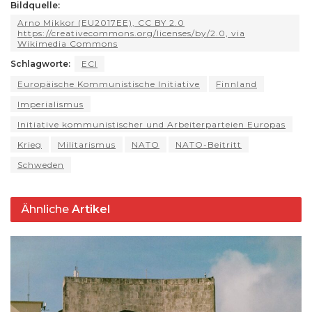
ts
g
e
s
a
di
l
y
t
Bildquelle:
ar
Arno Mikkor (EU2017EE), CC BY 2.0
A
ra
b
k
d
t
Li
e
https://creativecommons.org/licenses/by/2.0, via
Wikimedia Commons
p
m
o
y
s
n
Schlagworte:
ECI
p
o
k
Europäische Kommunistische Initiative
Finnland
k
Imperialismus
Initiative kommunistischer und Arbeiterparteien Europas
Krieg
Militarismus
NATO
NATO-Beitritt
Schweden
Ähnliche
Artikel