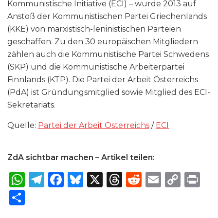
Kommunistische Initiative (ECI) – wurde 2013 auf
Anstoß der Kommunistischen Partei Griechenlands
(KKE) von marxistisch-leninistischen Parteien
geschaffen. Zu den 30 europäischen Mitgliedern
zählen auch die Kommunistische Partei Schwedens
(SKP) und die Kommunistische Arbeiterpartei
Finnlands (KTP). Die Partei der Arbeit Österreichs
(PdA) ist Gründungsmitglied sowie Mitglied des ECI-
Sekretariats.
Quelle:
Partei der Arbeit Österreichs
/
ECI
ZdA sichtbar machen – Artikel teilen:
W
T
F
B
X
T
R
E
C
P
h
el
a
lu
h
e
m
o
ri
S
a
e
c
e
re
d
ai
p
n
h