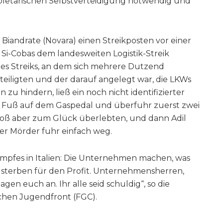
proletarischen Selbstverteidigung notwendig und
 Biandrate (Novara) einen Streikposten vor einer
mit Si-Cobas dem landesweiten Logistik-Streik
es Streiks, an dem sich mehrere Dutzend
teiligten und der darauf angelegt war, die LKWs
 zu hindern, ließ ein noch nicht identifizierter
n Fuß auf dem Gaspedal und überfuhr zuerst zwei
toß aber zum Glück überlebten, und dann Adil
Der Mörder fuhr einfach weg.
kampfes in Italien: Die Unternehmen machen, was
 sterben für den Profit. Unternehmensherren,
gen euch an. Ihr alle seid schuldig“, so die
chen Jugendfront (FGC).