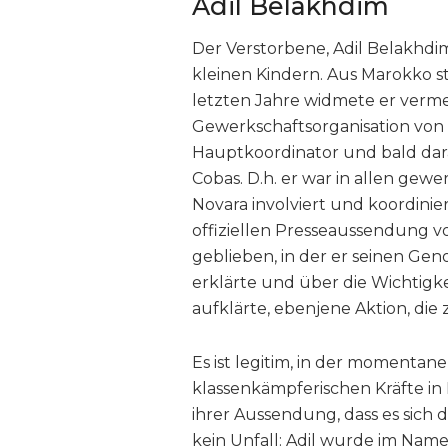
Adil Belakhdim
Der Verstorbene, Adil Belakhdim
kleinen Kindern. Aus Marokko s
letzten Jahre widmete er verm
Gewerkschaftsorganisation von 
Hauptkoordinator und bald dara
Cobas. D.h. er war in allen gew
Novara involviert und koordinier
offiziellen Presseaussendung v
geblieben, in der er seinen Ge
erklärte und über die Wichtigk
aufklärte, ebenjene Aktion, die 
Es ist legitim, in der moment
klassenkämpferischen Kräfte in 
ihrer Aussendung, dass es sich 
kein Unfall: Adil wurde im Name