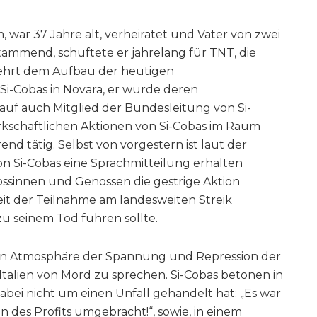
, war 37 Jahre alt, verheiratet und Vater von zwei
tammend, schuftete er jahrelang für TNT, die
ehrt dem Aufbau der heutigen
Si-Cobas in Novara, er wurde deren
uf auch Mitglied der Bundesleitung von Si-
erkschaftlichen Aktionen von Si-Cobas im Raum
end tätig. Selbst von vorgestern ist laut der
on Si-Cobas eine Sprachmitteilung erhalten
nossinnen und Genossen die gestrige Aktion
eit der Teilnahme am landesweiten Streik
zu seinem Tod führen sollte.
anen Atmosphäre der Spannung und Repression der
Italien von Mord zu sprechen. Si-Cobas betonen in
dabei nicht um einen Unfall gehandelt hat: „Es war
n des Profits umgebracht!“, sowie, in einem