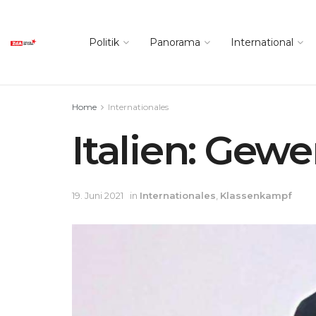
Politik
Panorama
International
Home
Internationales
Italien: Gewe
19. Juni 2021
in
Internationales
,
Klassenkampf