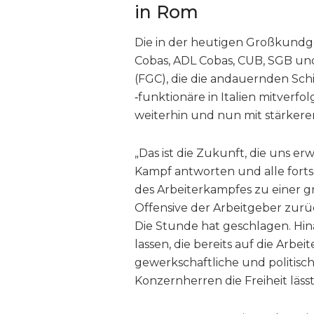
in Rom
Die in der heutigen Großkundg
Cobas, ADL Cobas, CUB, SGB un
(FGC), die die andauernden Sc
‑funktionäre in Italien mitverfo
weiterhin und nun mit stärke
„Das ist die Zukunft, die uns e
Kampf antworten und alle forts
des Arbeiterkampfes zu einer gro
Offensive der Arbeitgeber zurüc
Die Stunde hat geschlagen. Hin
lassen, die bereits auf die Arbei
gewerkschaftliche und politisc
Konzernherren die Freiheit läss