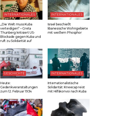
INTERNATIONALES
INTERNATIONALES
„Die Welt muss Kuba
Israel beschießt
verteidigen“ – Greta
libanesische Wohngebiete
Thunberg kritisiert US-
mit weißem Phosphor
Blockade gegen Kuba und
ruft zu Solidarität auf
GESCHICHTE
INTERNATIONALES
Heute:
Internationalistische
Gedenkveranstaltungen
Solidarität: Kneecap reist
zum 12. Februar 1934
mit Hilfskonvoi nach Kuba