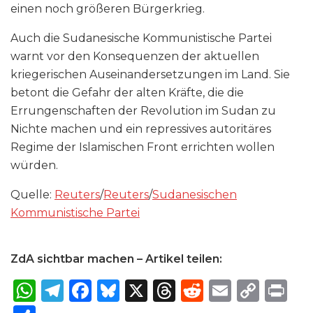
einen noch größeren Bürgerkrieg.
Auch die Sudanesische Kommunistische Partei
warnt vor den Konsequenzen der aktuellen
kriegerischen Auseinandersetzungen im Land. Sie
betont die Gefahr der alten Kräfte, die die
Errungenschaften der Revolution im Sudan zu
Nichte machen und ein repressives autoritäres
Regime der Islamischen Front errichten wollen
würden.
Quelle:
Reuters
/
Reuters
/
Sudanesischen
Kommunistische Partei
ZdA sichtbar machen – Artikel teilen:
W
T
F
B
X
T
R
E
C
P
h
el
a
lu
h
e
m
o
ri