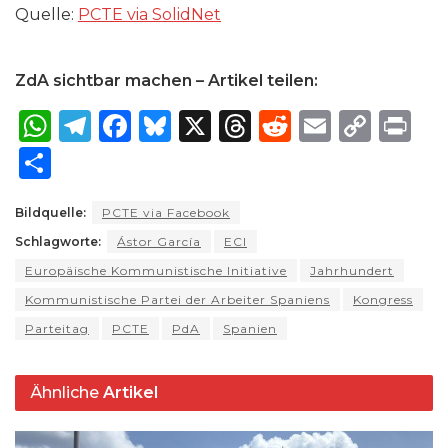
Quelle:
PCTE via SolidNet
ZdA sichtbar machen – Artikel teilen:
W
T
F
B
X
T
R
E
C
P
h
el
a
lu
h
e
m
o
ri
S
a
e
c
e
re
d
ai
p
n
h
ts
g
e
s
a
di
l
y
t
Bildquelle:
PCTE via Facebook
ar
Schlagworte:
A
ra
Ástor García
b
k
ECI
d
t
Li
e
Europäische Kommunistische Initiative
Jahrhundert
p
m
o
y
s
n
Kommunistische Partei der Arbeiter Spaniens
Kongress
p
o
k
Parteitag
PCTE
PdA
Spanien
k
Ähnliche
Artikel