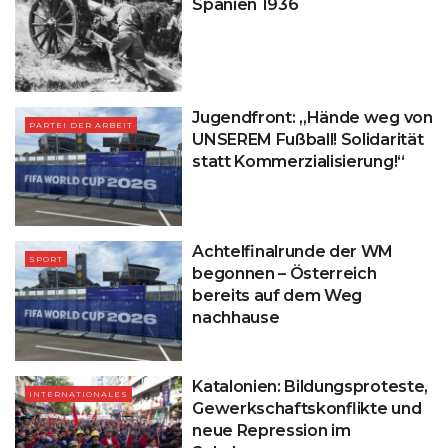
Spanien 1936
Jugendfront: „Hände weg von
PARTEI DER ARBEIT
UNSEREM Fußball! Solidarität
statt Kommerzialisierung!“
Achtelfinalrunde der WM
SPORT
begonnen – Österreich
bereits auf dem Weg
nachhause
Katalonien: Bildungsproteste,
INTERNATIONALES
Gewerkschaftskonflikte und
neue Repression im