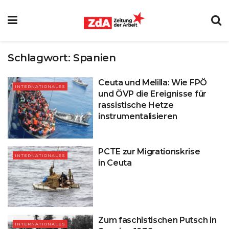
Schlagwort:
Spanien
Ceuta und Melilla: Wie FPÖ
INTERNATIONALES
und ÖVP die Ereignisse für
rassistische Hetze
instrumentalisieren
PCTE zur Migrationskrise
INTERNATIONALES
in Ceuta
Zum faschistischen Putsch in
INTERNATIONALES