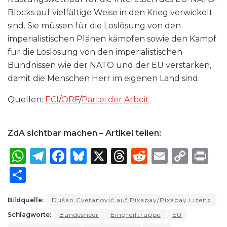
Blocks auf vielfältige Weise in den Krieg verwickelt
sind. Sie müssen für die Loslösung von den
imperialistischen Plänen kämpfen sowie den Kampf
für die Loslösung von den imperialistischen
Bündnissen wie der NATO und der EU verstärken,
damit die Menschen Herr im eigenen Land sind.
Quellen:
ECI
/
ORF
/
Partei der Arbeit
ZdA sichtbar machen – Artikel teilen:
W
T
F
B
X
T
R
E
C
P
h
el
a
lu
h
e
m
o
ri
S
a
e
c
e
re
d
ai
p
n
h
ts
g
e
s
a
di
l
y
t
Bildquelle:
Dušan Cvetanović auf Pixabay/Pixabay Lizenz
ar
Schlagworte:
A
ra
Bundesheer
b
k
Eingreiftruppe
d
t
EU
Li
e