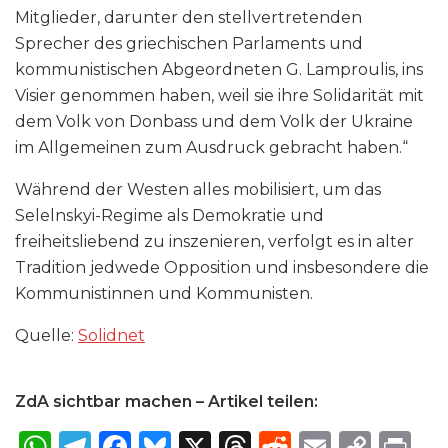
Mitglieder, darunter den stellvertretenden
Sprecher des griechischen Parlaments und
kommunistischen Abgeordneten G. Lamproulis, ins
Visier genommen haben, weil sie ihre Solidarität mit
dem Volk von Donbass und dem Volk der Ukraine
im Allgemeinen zum Ausdruck gebracht haben.“
Während der Westen alles mobilisiert, um das
Selelnskyi-Regime als Demokratie und
freiheitsliebend zu inszenieren, verfolgt es in alter
Tradition jedwede Opposition und insbesondere die
Kommunistinnen und Kommunisten.
Quelle:
Solidnet
ZdA sichtbar machen – Artikel teilen:
W
T
F
B
X
T
R
E
C
P