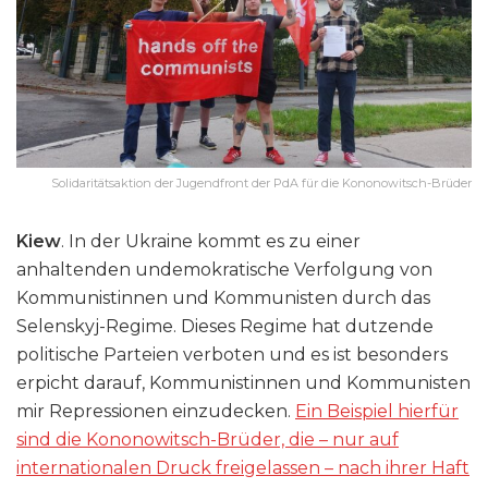
Solidaritätsaktion der Jugendfront der PdA für die Kononowitsch-Brüder
Kiew
. In der Ukraine kommt es zu einer
anhaltenden undemokratische Verfolgung von
Kommunistinnen und Kommunisten durch das
Selenskyj-Regime. Dieses Regime hat dutzende
politische Parteien verboten und es ist besonders
erpicht darauf, Kommunistinnen und Kommunisten
mir Repressionen einzudecken.
Ein Beispiel hierfür
sind die Kononowitsch-Brüder, die – nur auf
internationalen Druck freigelassen –
nach ihrer Haft