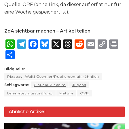
Quelle: ORF (ohne Link, da dieser auf orf​.at nur für
eine Woche gespeichert ist).
ZdA sichtbar machen – Artikel teilen:
W
T
F
B
X
T
R
E
C
P
h
el
a
lu
h
e
m
o
ri
S
a
e
c
e
re
d
ai
p
n
h
ts
g
e
s
a
di
l
y
t
Bildquelle:
ar
Pixabay, Walti Goehner/Public-domain-ähnlich
A
ra
b
k
d
t
Li
e
Schlagworte:
Claudia Plakolm
Jugend
p
m
o
y
s
n
Leharabschlussprüfung
Matura
ÖVP
p
o
k
k
Ähnliche
Artikel