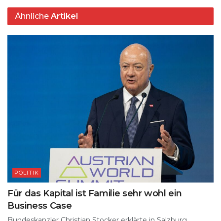
k
Ähnliche
Artikel
POLITIK
Für das Kapital ist Familie sehr wohl ein
Business Case
Bundeskanzler Christian Stocker erklärte in Salzburg,