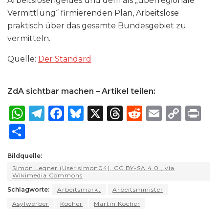
Arbeitslosengeldes und dem als „überregionale
Vermittlung“ firmierenden Plan, Arbeitslose
praktisch über das gesamte Bundesgebiet zu
vermitteln.
Quelle:
Der Standard
ZdA sichtbar machen – Artikel teilen:
W
T
F
B
X
T
R
E
C
P
h
el
a
lu
h
e
m
o
ri
S
a
e
c
e
re
d
ai
p
n
h
ts
g
e
s
a
di
l
y
t
Bildquelle:
ar
Simon Legner (User:simon04), CC BY-SA 4.0
, via
A
ra
b
k
d
t
Li
e
Wikimedia Commons
p
m
o
y
s
n
Schlagworte:
Arbeitsmarkt
Arbeitsminister
p
o
k
Asylwerber
Kocher
Martin Kocher