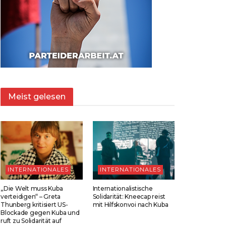
Meist gelesen
INTERNATIONALES
INTERNATIONALES
„Die Welt muss Kuba
Internationalistische
verteidigen“ – Greta
Solidarität: Kneecap reist
Thunberg kritisiert US-
mit Hilfskonvoi nach Kuba
Blockade gegen Kuba und
ruft zu Solidarität auf