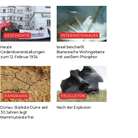
GESCHICHTE
INTERNATIONALES
Heute:
Israel beschießt
Gedenkveranstaltungen
libanesische Wohngebiete
zum 12. Februar 1934
mit weißem Phosphor
PANORAMA
FEUILLETON
Donau: Stärkste Dürre seit
Nach der Explosion
30 Jahren legt
Mammutreste frei