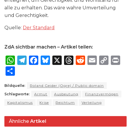
enteignen, um Gerechtigkeit und Wohlstand für
alle zu erhalten. Das wäre wahre Umverteilung
und Gerechtigkeit.
Quelle:
Der Standard
ZdA sichtbar machen – Artikel teilen:
W
T
F
B
X
T
R
E
C
P
h
el
a
lu
h
e
m
o
ri
S
a
e
c
e
re
d
ai
p
n
h
ts
g
e
s
a
di
l
y
t
Bildquelle:
Roland Geider (Ogre) / Public domain
ar
Schlagworte:
A
ra
Armut
b
k
Ausbeutung
d
t
Finanzvermögen
Li
e
Kapitalismus
Krise
Reichtum
Verteilung
p
m
o
y
s
n
p
o
k
Ähnliche
Artikel
k