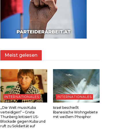
Meist gelesen
INTERNATIONALES
INTERNATIONALES
„Die Welt muss Kuba
Israel beschießt
verteidigen“ – Greta
libanesische Wohngebiete
Thunberg kritisiert US-
mit weißem Phosphor
Blockade gegen Kuba und
ruft zu Solidarität auf