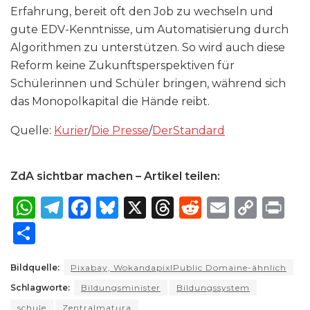
Erfahrung, bereit oft den Job zu wechseln und
gute EDV-Kenntnisse, um Automatisierung durch
Algorithmen zu unterstützen. So wird auch diese
Reform keine Zukunftsperspektiven für
Schülerinnen und Schüler bringen, während sich
das Monopolkapital die Hände reibt.
Quelle:
Kurier
/
Die Presse
/
DerStandard
ZdA sichtbar machen – Artikel teilen:
W
T
F
B
X
T
R
E
C
P
h
el
a
lu
h
e
m
o
ri
S
a
e
c
e
re
d
ai
p
n
h
ts
g
e
s
a
di
l
y
t
Bildquelle:
Pixabay, WokandapixIPublic Domaine-ähnlich
ar
Schlagworte:
A
ra
Bildungsminister
b
k
d
Bildungssystem
t
Li
e
schule
Zentralmatura