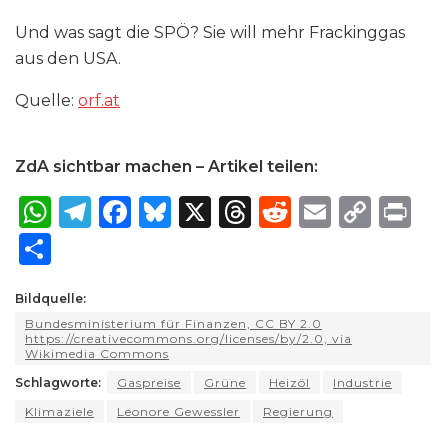
Und was sagt die SPÖ? Sie will mehr Frackinggas
aus den USA.
Quelle:
orf​.at
ZdA sichtbar machen – Artikel teilen:
W
T
F
B
X
T
R
E
C
P
h
el
a
lu
h
e
m
o
ri
S
a
e
c
e
re
d
ai
p
n
h
ts
g
e
s
a
di
l
y
t
Bildquelle:
ar
Bundesministerium für Finanzen, CC BY 2.0
A
ra
b
k
d
t
Li
e
https://creativecommons.org/licenses/by/2.0, via
Wikimedia Commons
p
m
o
y
s
n
Schlagworte:
Gaspreise
Grüne
Heizöl
Industrie
p
o
k
Klimaziele
Leonore Gewessler
Regierung
k