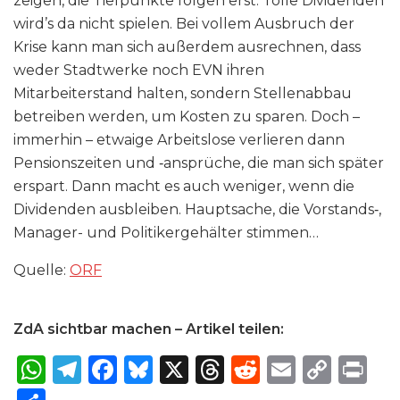
zeigen, die Tiefpunkte folgen erst. Tolle Dividenden
wird’s da nicht spielen. Bei vollem Ausbruch der
Krise kann man sich außerdem ausrechnen, dass
weder Stadtwerke noch EVN ihren
Mitarbeiterstand halten, sondern Stellenabbau
betreiben werden, um Kosten zu sparen. Doch –
immerhin – etwaige Arbeitslose verlieren dann
Pensionszeiten und ‑ansprüche, die man sich später
erspart. Dann macht es auch weniger, wenn die
Dividenden ausbleiben. Hauptsache, die Vorstands‑,
Manager- und Politikergehälter stimmen…
Quelle:
ORF
ZdA sichtbar machen – Artikel teilen:
W
T
F
B
X
T
R
E
C
P
h
el
a
lu
h
e
m
o
ri