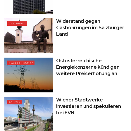
Widerstand gegen
PANORAMA
Gasbohrungen im Salzburger
Land
Ostösterreichische
KLASSENKAMPF
Energiekonzerne kündigen
weitere Preiserhöhung an
Wiener Stadtwerke
POLITIK
investieren und spekulieren
bei EVN