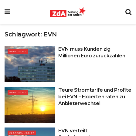
Schlagwort:
EVN
EVN muss Kunden zig
PANORAMA
Millionen Euro zurückzahlen
Teure Stromtarife und Profite
PANORAMA
bei EVN – Experten raten zu
Anbieterwechsel
EVN verteilt
KLASSENKAMPF