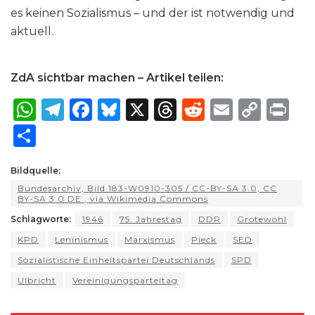
es keinen Sozialismus – und der ist notwendig und
aktuell.
ZdA sichtbar machen – Artikel teilen:
W
T
F
B
X
T
R
E
C
P
h
el
a
lu
h
e
m
o
ri
S
a
e
c
e
re
d
ai
p
n
h
ts
g
e
s
a
di
l
y
t
Bildquelle:
ar
Bundesarchiv, Bild 183-W0910-305 / CC-BY-SA 3.0, CC
A
ra
b
k
d
t
Li
e
BY-SA 3.0 DE
, via Wikimedia Commons
p
m
o
y
s
n
Schlagworte:
1946
75. Jahrestag
DDR
Grotewohl
p
o
k
KPD
Leninismus
Marxismus
Pieck
SED
k
Sozialistische Einheitspartei Deutschlands
SPD
Ulbricht
Vereinigungsparteitag