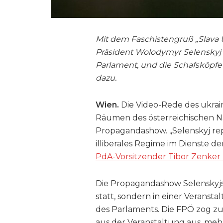
Mit dem Faschistengruß „Slava
Präsident Wolodymyr Selenskyj 
Parlament, und die Schafsköpf
dazu.
Wien.
Die Video-Rede des ukrai
Räumen des österreichischen Na
Propagandashow. „Selenskyj reprä
illiberales Regime im Dienste d
PdA-Vorsitzender Tibor Zenker b
Die Propagandashow Selenskyjs 
statt, sondern in einer Veranst
des Parlaments. Die FPÖ zog zu
aus der Veranstaltung aus, meh