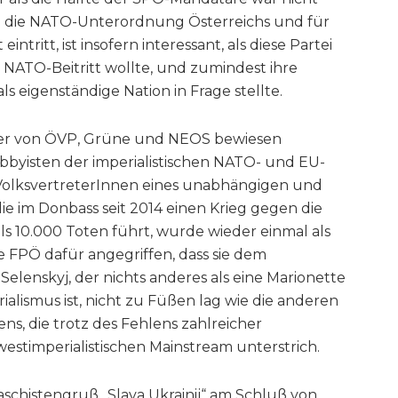
n die NATO-Unterordnung Österreichs und für
ntritt, ist insofern interessant, als diese Partei
n NATO-Beitritt wollte, und zumindest ihre
s eigenständige Nation in Frage stellte.
er von ÖVP, Grüne und NEOS bewiesen
Lobbyisten der imperialistischen NATO- und EU-
s VolksvertreterInnen eines unabhängigen und
die im Donbass seit 2014 einen Krieg gegen die
s 10.000 Toten führt, wurde wieder einmal als
ie FPÖ dafür angegriffen, dass sie dem
Selenskyj, der nichts anderes als eine Marionette
alismus ist, nicht zu Füßen lag wie die anderen
ns, die trotz des Fehlens zahlreicher
stimperialistischen Mainstream unterstrich.
aschistengruß „Slava Ukrainij“ am Schluß von