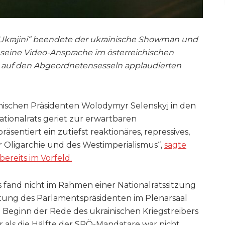
 Ukrajini“ beendete der ukrainische Showman und
seine Video-Ansprache im österreichischen
e auf den Abgeordnetensesseln applaudierten
nischen Präsidenten Wolodymyr Selenskyj in den
tionalrats geriet zur erwartbaren
sentiert ein zutiefst reaktionäres, repressives,
er Oligarchie und des Westimperialismus“,
sagte
ereits im Vorfeld.
fand nicht im Rahmen einer Nationalratssitzung
altung des Parlamentspräsidenten im Plenarsaal
 Beginn der Rede des ukrainischen Kriegstreibers
r als die Hälfte der SPÖ-Mandatare war nicht