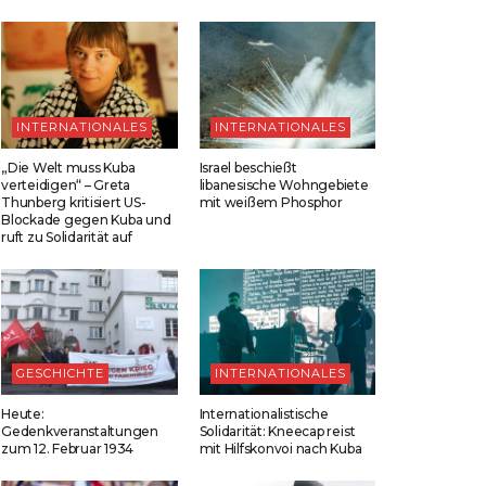
INTERNATIONALES
INTERNATIONALES
„Die Welt muss Kuba
Israel beschießt
verteidigen“ – Greta
libanesische Wohngebiete
Thunberg kritisiert US-
mit weißem Phosphor
Blockade gegen Kuba und
ruft zu Solidarität auf
GESCHICHTE
INTERNATIONALES
Heute:
Internationalistische
Gedenkveranstaltungen
Solidarität: Kneecap reist
zum 12. Februar 1934
mit Hilfskonvoi nach Kuba