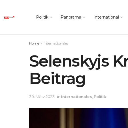
Politik
Panorama
International
Home
Internationales
Selenskyjs K
Beitrag
30. März 2023
in
Internationales
,
Politik