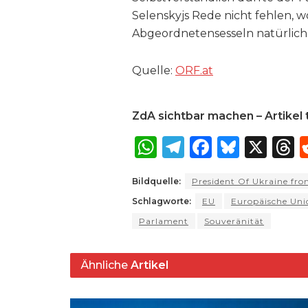
Selenskyjs Rede nicht fehlen, 
Abgeordnetensesseln natürlich 
Quelle:
ORF​.at
ZdA sichtbar machen – Artikel t
W
T
F
B
X
T
h
el
a
lu
Bildquelle:
President Of Ukraine f
a
e
c
e
r
Schlagworte:
EU
Europäische Uni
ts
g
e
s
a
Parlament
Souveränität
A
ra
b
k
p
m
o
y
s
Ähnliche
Artikel
p
o
k