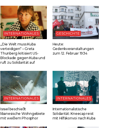
INTERNATIONALES
GESCHICHTE
„Die Welt muss Kuba
Heute:
verteidigen“ – Greta
Gedenkveranstaltungen
Thunberg kritisiert US-
zum 12. Februar 1934
Blockade gegen Kuba und
ruft zu Solidarität auf
INTERNATIONALES
INTERNATIONALES
Israel beschießt
Internationalistische
libanesische Wohngebiete
Solidarität: Kneecap reist
mit weißem Phosphor
mit Hilfskonvoi nach Kuba