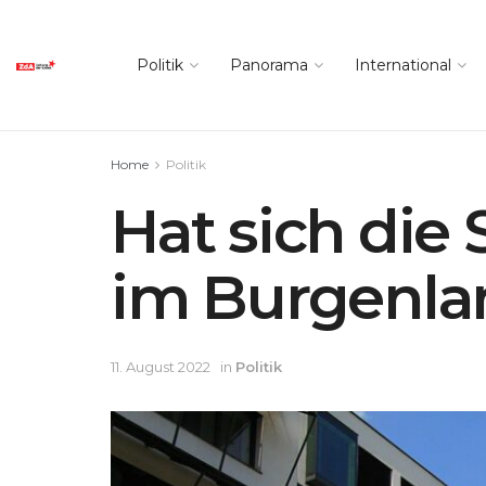
Politik
Panorama
International
Home
Politik
Hat sich die
im Burgenlan
11. August 2022
in
Politik