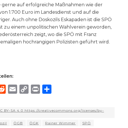
ie gerne auf erfolgreiche Maßnahmen wie der
on 1.700 Euro im Landesdienst und auf die
ger. Auch ohne Doskozils Eskapaden ist die SPÖ
st zu einem unpolitischen Wahlverein geworden,
iederösterreich zeigt, wo die SPÖ mit Franz
emaligen hochrangigen Polizisten geführt wird.
eilen:
R
E
C
P
S
h
e
m
o
ri
h
e
d
ai
p
n
ar
 BY-SA 4.0 https://creativecommons.org/licenses/by-
di
l
y
t
e
d
t
Li
ozil
ÖGB
ÖGK
Rainer Wimmer
SPÖ