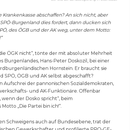
 Krankenkasse abschaffen? An sich nicht, aber
r SPÖ-Burgenland dies fordert, dann ducken sich
SPÖ, des ÖGB und der AK weg, unter dem Motto:
“
die ÖGK nicht“, tönte der mit absoluter Mehrheit
s Burgenlandes, Hans-Peter Doskozil, bei einer
dburgenländischen Hornstein. Er braucht sie
nd SPÖ, ÖGB und AK selbst abgeschafft?
n Aufschrei der pannonischen Sozialdemokraten,
werkschafts- und AK-Funktionäre. Offenbar
, wenn der Dosko spricht“, beim
otto „Die Partei bin ich!“.
nen Schweigens auch auf Bundesebene, trat der
tischen Gewerkschafter und profilierte PRO-GE-