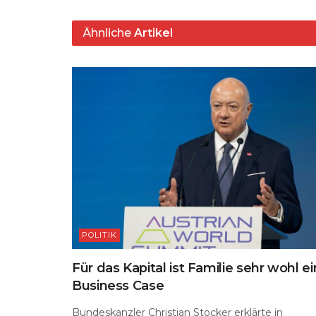
p
m
o
y
s
p
o
Ähnliche
Artikel
k
POLITIK
Für das Kapital ist Familie sehr wohl ei
Business Case
Bundeskanzler Christian Stocker erklärte in