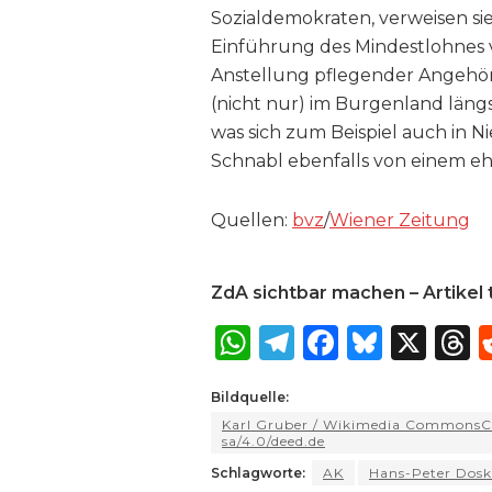
Sozialdemokraten, verweisen s
Einführung des Mindestlohnes v
Anstellung pflegender Angehöri
(nicht nur) im Burgenland läng
was sich zum Beispiel auch in N
Schnabl ebenfalls von einem eh
Quellen:
bvz
/
Wiener Zeitung
ZdA sichtbar machen – Artikel t
W
T
F
B
X
T
h
el
a
lu
Bildquelle:
a
e
c
e
r
Karl Gruber / Wikimedia CommonsCC
ts
g
e
s
a
sa/4.0/deed.de
A
ra
b
k
Schlagworte:
AK
Hans-Peter Dosk