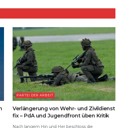
n
k
PARTEI DER ARBEIT
n
Verlängerung von Wehr- und Zivildienst
fix – PdA und Jugendfront üben Kritik
Nach langem Hin und Her beschloss die