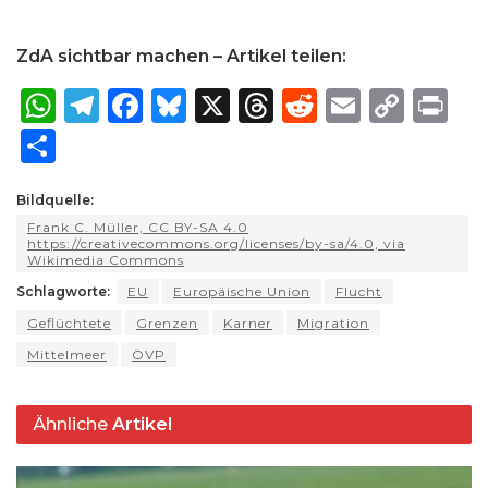
ZdA sichtbar machen – Artikel teilen:
W
T
F
B
X
T
R
E
C
P
h
el
a
lu
h
e
m
o
ri
S
a
e
c
e
re
d
ai
p
n
h
ts
g
e
s
a
di
l
y
t
Bildquelle:
ar
Frank C. Müller, CC BY-SA 4.0
A
ra
b
k
d
t
Li
e
https://creativecommons.org/licenses/by-sa/4.0, via
Wikimedia Commons
p
m
o
y
s
n
Schlagworte:
EU
Europäische Union
Flucht
p
o
k
Geflüchtete
Grenzen
Karner
Migration
k
Mittelmeer
ÖVP
Ähnliche
Artikel