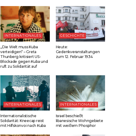
INTERNATIONALES
GESCHICHTE
„Die Welt muss Kuba
Heute:
verteidigen“ – Greta
Gedenkveranstaltungen
Thunberg kritisiert US-
zum 12. Februar 1934
Blockade gegen Kuba und
ruft zu Solidarität auf
INTERNATIONALES
INTERNATIONALES
Internationalistische
Israel beschießt
Solidarität: Kneecap reist
libanesische Wohngebiete
mit Hilfskonvoi nach Kuba
mit weißem Phosphor