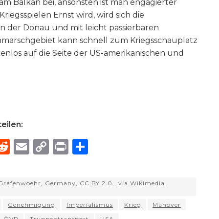
 Balkan bei, ansonsten ist man engagierter
riegsspielen Ernst wird, wird sich die
an der Donau und mit leicht passierbaren
hmarschgebiet kann schnell zum Kriegsschauplatz
nlos auf die Seite der US-amerikanischen und
eilen:
R
E
C
P
S
h
e
m
o
ri
h
e
d
ai
p
n
ar
Grafenwoehr, Germany, CC BY 2.0
, via Wikimedia
di
l
y
t
e
d
t
Li
Genehmigung
Imperialismus
Krieg
Manöver
ÖVP
Truppentransport
USA