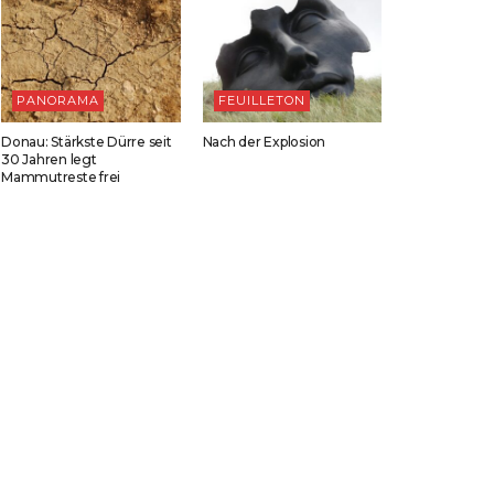
PANORAMA
FEUILLETON
Donau: Stärkste Dürre seit
Nach der Explosion
30 Jahren legt
Mammutreste frei