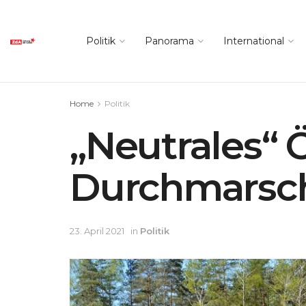
Politik
Panorama
International
Home
Politik
„Neutrales“ Ö
Durchmarsch
23. April 2021
in
Politik