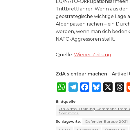
EU/NATO-Okkupationsarmeen am
Trittbrettfahrer. Wenn aus den K
geostrategische wichtige Lage 
Alpenpässen rächen – ein Durc
werden, wenn man sich bedenke
NATO-Aggressoren stellt.
Quelle:
Wiener Zeitung
ZdA sichtbar machen – Artikel t
W
T
F
B
X
T
h
el
a
lu
Bildquelle:
a
e
c
e
r
7th Army Training Command from 
ts
g
e
s
a
Commons
A
ra
b
k
Schlagworte:
Defender Europe 2021
NATO
Neutralität
Österreich