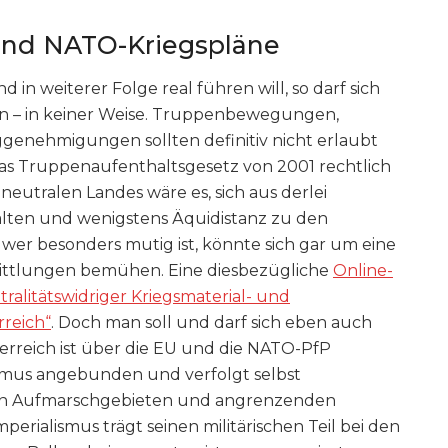
und NATO-Kriegspläne
in weiterer Folge real führen will, so darf sich
gen – in keiner Weise. Truppenbewegungen,
genehmigungen sollten definitiv nicht erlaubt
as Truppenaufenthaltsgesetz von 2001 rechtlich
neutralen Landes wäre es, sich aus derlei
halten und wenigstens Äquidistanz zu den
 wer besonders mutig ist, könnte sich gar um eine
rmittlungen bemühen. Eine diesbezügliche
Online-
tralitätswidriger Kriegsmaterial- und
reich“
. Doch man soll und darf sich eben auch
terreich ist über die EU und die NATO-PfP
ismus angebunden und verfolgt selbst
n den Aufmarschgebieten und angrenzenden
perialismus trägt seinen militärischen Teil bei den