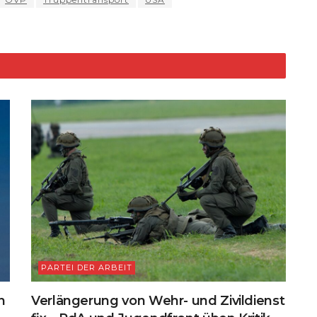
n
k
PARTEI DER ARBEIT
n
Verlängerung von Wehr- und Zivildienst