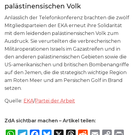
palästinensischen Volk
Anlässlich der Telefonkonferenz brachten die zwölf
Mitgliedsparteien der EKA erneut ihre Solidarität
mit dem leidenden palästinensischen Volk zum
Ausdruck. Sie verurteilten die verbrecherischen
Militäroperationen Israels im Gazastreifen und in
den anderen palästinensischen Gebieten sowie die
US-amerikanischen und britischen Bombenangriffe
auf den Jemen, die die strategisch wichtige Region
am Roten Meer und am Persischen Golf in Brand
setzen.
Quelle:
EKA
/
Partei der Arbeit
ZdA sichtbar machen – Artikel teilen:
W
T
F
B
X
T
R
E
C
P