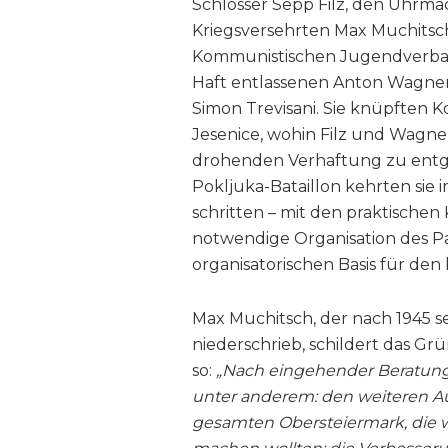
Schlosser Sepp Filz, den Uhrma
Kriegsversehrten Max Muchits
Kommunistischen Jugendverband
Haft entlassenen Anton Wagne
Simon Trevisani. Sie knüpften 
Jesenice, wohin Filz und Wagner
drohenden Verhaftung zu ent
Pokljuka-Bataillon kehrten si
schritten – mit den praktisch
notwendige Organisation des P
organisatorischen Basis für de
Max Muchitsch, der nach 1945 
niederschrieb, schildert das Gr
so:
„Nach eingehender Beratung
unter anderem: den weiteren Au
gesamten Obersteiermark, die 