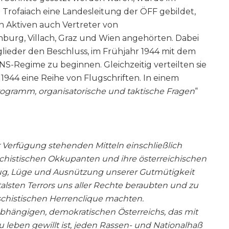
Trofaiach eine Landesleitung der ÖFF gebildet,
n Aktiven auch Vertreter von
urg, Villach, Graz und Wien angehörten. Dabei
ieder den Beschluss, im Frühjahr 1944 mit dem
-Regime zu beginnen. Gleichzeitig verteilten sie
944 eine Reihe von Flugschriften. In einem
rogramm, organisatorische und taktische Fragen
“
ur Verfügung stehenden Mitteln einschließlich
chistischen Okkupanten und ihre österreichischen
trug, Lüge und Ausnützung unserer Gutmütigkeit
sten Terrors uns aller Rechte beraubten und zu
schistischen Herrenclique machten.
nabhängigen, demokratischen Österreichs, das mit
u leben gewillt ist, jeden Rassen- und Nationalhaß