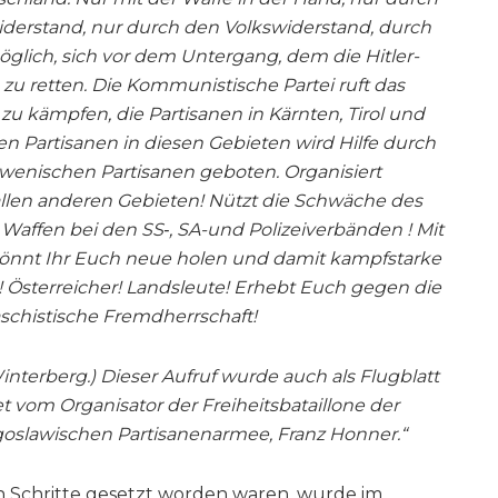
iderstand, nur durch den Volkswiderstand, durch
öglich, sich vor dem Untergang, dem die Hitler-
u retten. Die Kommunistische Partei ruft das
 zu kämpfen, die Partisanen in Kärnten, Tirol und
en Partisanen in diesen Gebieten wird Hilfe durch
lowenischen Partisanen geboten. Organisiert
llen anderen Gebieten! Nützt die Schwäche des
 Waffen bei den SS‑, SA-und Polizeiverbänden ! Mit
könnt Ihr Euch neue holen und damit kampfstarke
 Österreicher! Landsleute! Erhebt Euch gegen die
schistische Fremdherrschaft!
nterberg.) Dieser Aufruf wurde auch als Flugblatt
t vom Organisator der Freiheitsbataillone der
oslawischen Partisanenarmee, Franz Honner.“
n Schritte gesetzt worden waren, wurde im