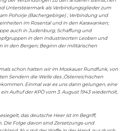
ung der Verbindungen zu den anderen steirischen
-und Untersteiermark als Verbindungsglieder zum
 am Pohorje (Bachergebirge) ; Verbindung und
neinheiten im Rosental und in den Karawanken;
uppe auch in Judenburg; Schaffung und
pfgruppen in den Industrieorten Leoben und
 in den Bergen; Beginn der militärischen
tmals schon hatten wir im Moskauer Rundfunk, von
ten Sendern die Welle des ‚Österreichischen
ekommen. Einmal war es uns dann gelungen, eine
in Aufruf der KPÖ vom 3. August 1943 wiederholt,
esiegelt, das deutsche Heer ist im Begriff,
Die Folge davon sind Zersetzungs-und
schland. Nur mit der Waffe in der Hand, nur durch