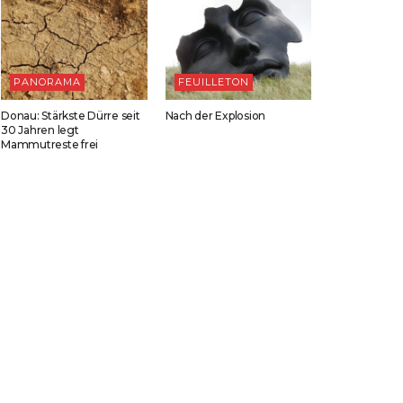
PANORAMA
FEUILLETON
Donau: Stärkste Dürre seit
Nach der Explosion
30 Jahren legt
Mammutreste frei