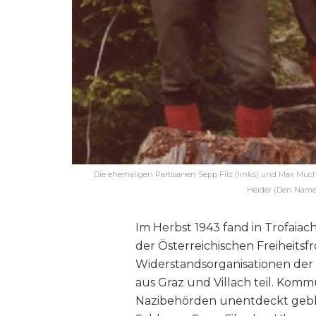
Die ehemaligen Partisanen Sepp Filz (links) und Max Muchi
Heider (Den Namen
Im Herbst 1943 fand in Trofaia
der Österreichischen Freiheitsf
Widerstandsorganisationen der
aus Graz und Villach teil. Kommu
Nazibehörden unentdeckt gebl