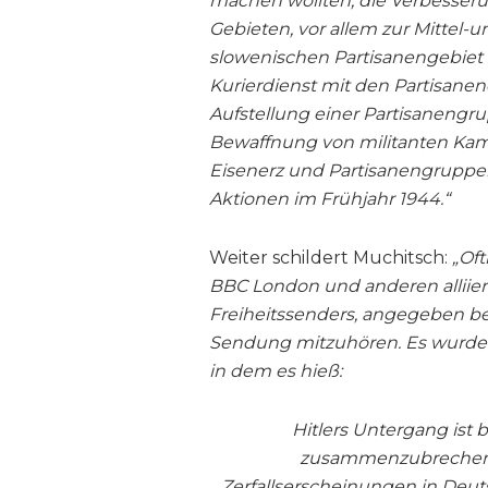
machen wollten; die Verbesser
Gebieten, vor allem zur Mittel
slowenischen Partisanengebiet
Kurierdienst mit den Partisane
Aufstellung einer Partisanengr
Bewaffnung von militanten Kam
Eisenerz und Partisanengruppen
Aktionen im Frühjahr 1944.“
Weiter schildert Muchitsch:
„Of
BBC London und anderen alliier
Freiheitssenders‚ angegeben b
Sendung mitzuhören. Es wurde e
in dem es hieß:
Hitlers Untergang ist b
zusammenzubrechen. 
Zerfallserscheinungen in Deut