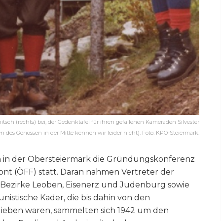
tsch (rechts) bei, der Gedenktafel für ihren gefallenen Kameraden Silvester
 des Genossen in der Mitte kennen wir leider nicht). Foto: KPÖ-Steiermark.
ch in der Obersteiermark die Gründungskonferenz
ront (ÖFF) statt. Daran nahmen Vertreter der
 Bezirke Leoben, Eisenerz und Judenburg sowie
nistische Kader, die bis dahin von den
ieben waren, sammelten sich 1942 um den