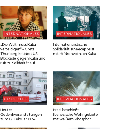
INTERNATIONALES
INTERNATIONALES
„Die Welt muss Kuba
Internationalistische
verteidigen“ – Greta
Solidarität: Kneecap reist
Thunberg kritisiert US-
mit Hilfskonvoi nach Kuba
Blockade gegen Kuba und
ruft zu Solidarität auf
GESCHICHTE
INTERNATIONALES
Heute:
Israel beschießt
Gedenkveranstaltungen
libanesische Wohngebiete
zum 12. Februar 1934
mit weißem Phosphor