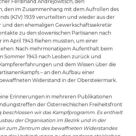
cher Ferdinand Andrejowitsch, den
ch, den im Zusammenhang mit dem Aufrollen des
s (KJV) 1939 verurteilten und wieder aus der
r und den ehemaligen Gewerkschaftssekretär
Kontakte zu den slowenischen Partisanen nach
 im April 1943 fliehen mussten, um einer
gehen. Nach mehrmonatigem Aufenthalt beim
e im Sommer 1943 nach Leoben zurück und
en Kampfererfahrungen und dem Wissen über die
artisanenkampfs – an den Aufbau einer
n bewaffneten Widerstand in der Obersteiermark.
seine Erinnerungen in mehreren Publikationen
ündungstreffen der Österreichischen Freiheitsfront
 beschlossen wir das Kampfprogramm. Es enthielt
sbau der Organisation im Bezirk und in der
wir zum Zentrum des bewaffneten Widerstandes