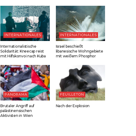
INTERNATIONALES
INTERNATIONALES
Internationalistische
Israel beschießt
Solidarität: Kneecap reist
libanesische Wohngebiete
mit Hilfskonvoi nach Kuba
mit weißem Phosphor
PANORAMA
FEUILLETON
Brutaler Angriff auf
Nach der Explosion
palästinensischen
Aktivisten in Wien