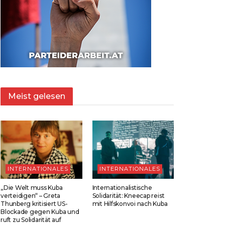
Meist gelesen
INTERNATIONALES
INTERNATIONALES
„Die Welt muss Kuba
Internationalistische
verteidigen“ – Greta
Solidarität: Kneecap reist
Thunberg kritisiert US-
mit Hilfskonvoi nach Kuba
Blockade gegen Kuba und
ruft zu Solidarität auf