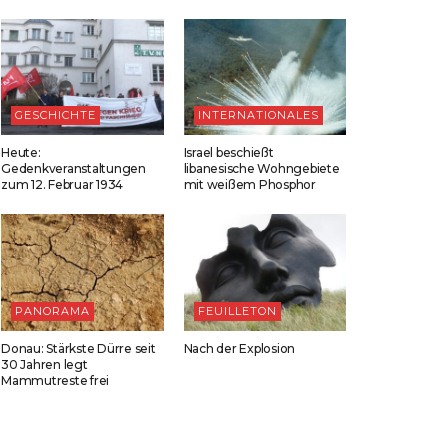
GESCHICHTE
INTERNATIONALES
Heute:
Israel beschießt
Gedenkveranstaltungen
libanesische Wohngebiete
zum 12. Februar 1934
mit weißem Phosphor
PANORAMA
FEUILLETON
Donau: Stärkste Dürre seit
Nach der Explosion
30 Jahren legt
Mammutreste frei