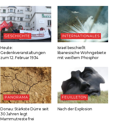
GESCHICHTE
INTERNATIONALES
Heute:
Israel beschießt
Gedenkveranstaltungen
libanesische Wohngebiete
zum 12. Februar 1934
mit weißem Phosphor
PANORAMA
FEUILLETON
Donau: Stärkste Dürre seit
Nach der Explosion
30 Jahren legt
Mammutreste frei