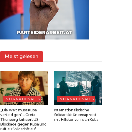
Meist gelesen
INTERNATIONALES
INTERNATIONALES
„Die Welt muss Kuba
Internationalistische
verteidigen“ – Greta
Solidarität: Kneecap reist
Thunberg kritisiert US-
mit Hilfskonvoi nach Kuba
Blockade gegen Kuba und
ruft zu Solidarität auf