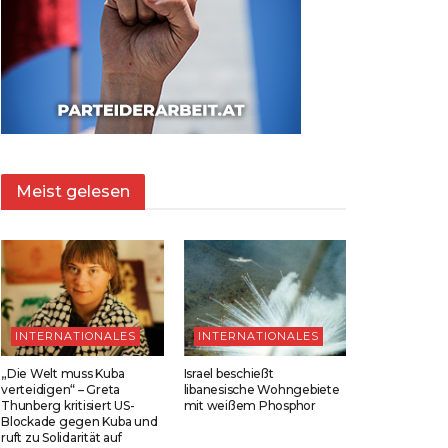
Meist gelesen
INTERNATIONALES
INTERNATIONALES
„Die Welt muss Kuba
Israel beschießt
verteidigen“ – Greta
libanesische Wohngebiete
Thunberg kritisiert US-
mit weißem Phosphor
Blockade gegen Kuba und
ruft zu Solidarität auf