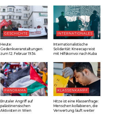
GESCHICHTE
INTERNATIONALES
Heute:
Internationalistische
Gedenkveranstaltungen
Solidarität: Kneecap reist
zum 12. Februar 1934
mit Hilfskonvoi nach Kuba
PANORAMA
KLASSENKAMPF
Brutaler Angriff auf
Hitze ist eine Klassenfrage:
palästinensischen
Menschen kollabieren, die
Aktivisten in Wien
Verwertung läuft weiter