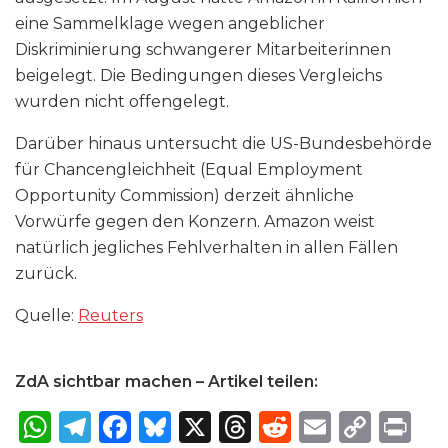
eine Sammelklage wegen angeblicher
Diskriminierung schwangerer Mitarbeiterinnen
beigelegt. Die Bedingungen dieses Vergleichs
wurden nicht offengelegt.
Darüber hinaus untersucht die US-Bundesbehörde
für Chancengleichheit (Equal Employment
Opportunity Commission) derzeit ähnliche
Vorwürfe gegen den Konzern. Amazon weist
natürlich jegliches Fehlverhalten in allen Fällen
zurück.
Quelle:
Reuters
ZdA sichtbar machen – Artikel teilen:
W
T
F
B
X
T
R
E
C
P