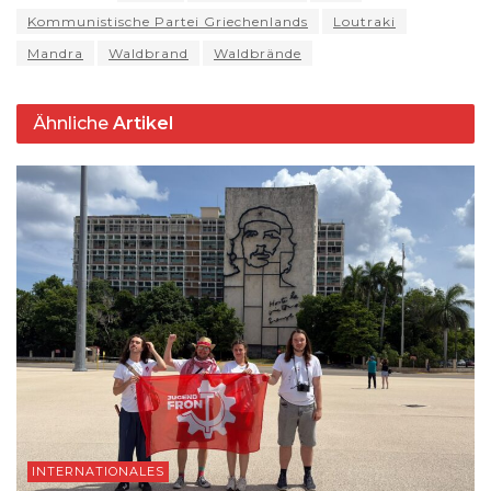
p
o
k
Kommunistische Partei Griechenlands
Loutraki
k
Mandra
Waldbrand
Waldbrände
Ähnliche
Artikel
INTERNATIONALES