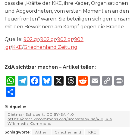
dass die „Kräfte der KKE, ihre Kader, Organisationen
und Abgeordneten, vom ersten Moment an an den
Feuerfronten“ waren. Sie beteiligen sich gemeinsam
mit den Bewohnern am Kampf gegen die Brände.
Quelle:
902​.gr
/
902​.gr
/
902​.gr
/
902​
.gr
/
KKE
/
Griechenland Zeitung
ZdA sichtbar machen – Artikel teilen:
W
T
F
B
X
T
R
E
C
P
h
el
a
lu
h
e
m
o
ri
S
a
e
c
e
re
d
ai
p
n
h
ts
g
e
s
a
di
l
y
t
Bildquelle:
ar
Dietmar Schubert, CC BY-SA 4.0
A
ra
b
k
d
t
Li
e
https://creativecommons.org/licenses/by-sa/4.0, via
Wikimedia Commons
p
m
o
y
s
n
Schlagworte:
Athen
Griechenland
KKE