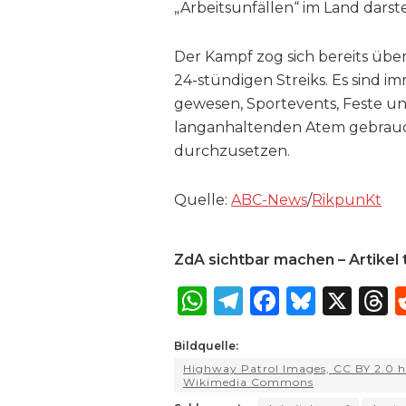
„Arbeitsunfällen“ im Land darste
Der Kampf zog sich bereits über
24-stündigen Streiks. Es sind i
gewesen, Sportevents, Feste u
langanhaltenden Atem gebrauc
durchzusetzen.
Quelle:
ABC-News
/
RikpunKt
ZdA sichtbar machen – Artikel t
W
T
F
B
X
T
h
el
a
lu
Bildquelle:
a
e
c
e
r
Highway Patrol Images, CC BY 2.0 ht
ts
g
e
s
a
Wikimedia Commons