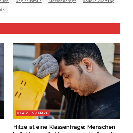
d
t
Li
alien
Kapitalismus
Klassenkampf
Kollektivvertrag
eik
n
k
KLASSENKAMPF
Hitze ist eine Klassenfrage: Menschen