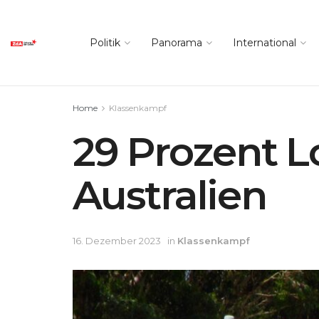
Politik
Panorama
International
Home
Klassenkampf
29 Prozent L
Australien
16. Dezember 2023
in
Klassenkampf