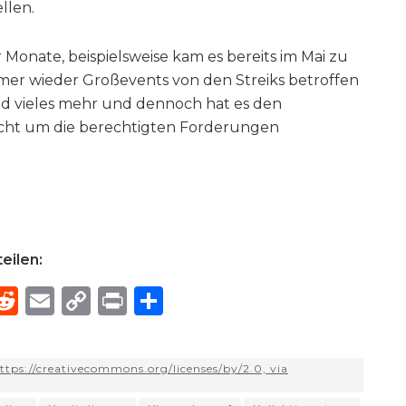
llen.
 Monate, beispielsweise kam es bereits im Mai zu
mmer wieder Großevents von den Streiks betroffen
nd vieles mehr und dennoch hat es den
ht um die berechtigten Forderungen
eilen:
R
E
C
P
S
h
e
m
o
ri
h
e
d
ai
p
n
ar
tps://creativecommons.org/licenses/by/2.0, via
di
l
y
t
e