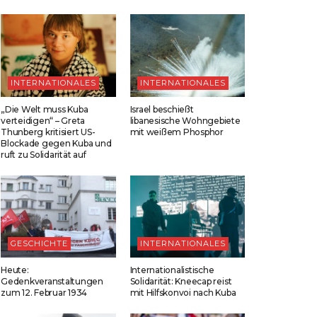
INTERNATIONALES
INTERNATIONALES
„Die Welt muss Kuba
Israel beschießt
verteidigen“ – Greta
libanesische Wohngebiete
Thunberg kritisiert US-
mit weißem Phosphor
Blockade gegen Kuba und
ruft zu Solidarität auf
GESCHICHTE
INTERNATIONALES
Heute:
Internationalistische
Gedenkveranstaltungen
Solidarität: Kneecap reist
zum 12. Februar 1934
mit Hilfskonvoi nach Kuba