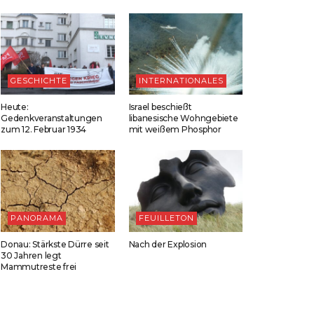
GESCHICHTE
INTERNATIONALES
Heute:
Israel beschießt
Gedenkveranstaltungen
libanesische Wohngebiete
zum 12. Februar 1934
mit weißem Phosphor
PANORAMA
FEUILLETON
Donau: Stärkste Dürre seit
Nach der Explosion
30 Jahren legt
Mammutreste frei