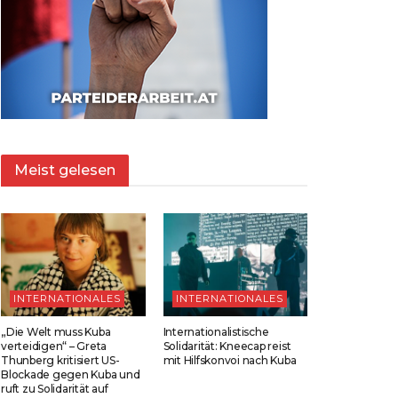
Meist gelesen
INTERNATIONALES
INTERNATIONALES
„Die Welt muss Kuba
Internationalistische
verteidigen“ – Greta
Solidarität: Kneecap reist
Thunberg kritisiert US-
mit Hilfskonvoi nach Kuba
Blockade gegen Kuba und
ruft zu Solidarität auf