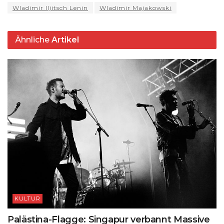
k
Wladimir Iljitsch Lenin
Wladimir Majakowski
Ähnliche
Artikel
KULTUR
Palästina-Flagge: Singapur verbannt Massive