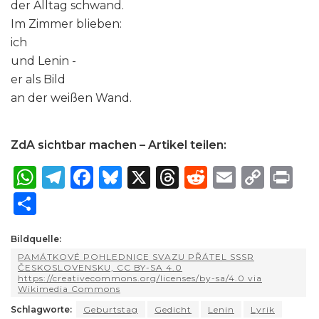
der Alltag schwand.
Im Zimmer blieben:
ich
und Lenin -
er als Bild
an der weißen Wand.
ZdA sichtbar machen – Artikel teilen:
W
T
F
B
X
T
R
E
C
P
h
el
a
lu
h
e
m
o
ri
S
a
e
c
e
re
d
ai
p
n
h
ts
g
e
s
a
di
l
y
t
Bildquelle:
ar
PAMÁTKOVÉ POHLEDNICE SVAZU PŘÁTEL SSSR
A
ra
b
k
d
t
Li
e
ČESKOSLOVENSKU, CC BY-SA 4.0
https://creativecommons.org/licenses/by-sa/4.0 via
p
m
o
y
s
n
Wikimedia Commons
p
o
k
Schlagworte:
Geburtstag
Gedicht
Lenin
Lyrik