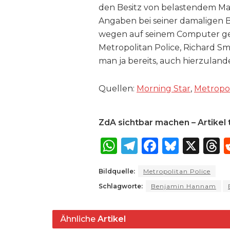
den Besitz von belastendem Mat
Angaben bei seiner damaligen 
wegen auf seinem Computer ge
Metropolitan Police, Richard Smit
man ja bereits, auch hierzuland
Quellen:
Morning Star
,
Metropol
ZdA sichtbar machen – Artikel t
W
T
F
B
X
T
h
el
a
lu
Bildquelle:
Metropolitan Police
a
e
c
e
r
Schlagworte:
Benjamin Hannam
ts
g
e
s
a
A
ra
b
k
Ähnliche
Artikel
p
m
o
y
s