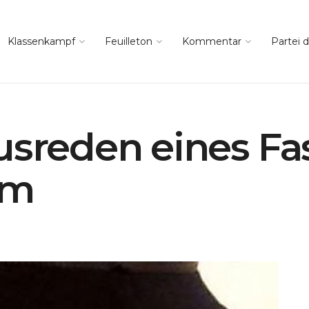
Klassenkampf
Feuilleton
Kommentar
Partei d
usreden eines Fa
rm