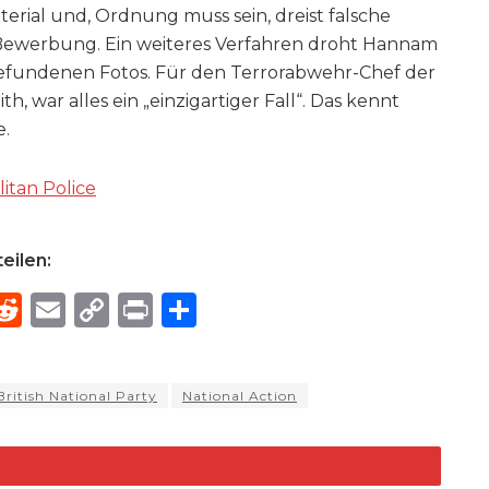
erial und, Ordnung muss sein, dreist falsche
Bewerbung. Ein weiteres Verfahren droht Hannam
fundenen Fotos. Für den Terrorabwehr-Chef der
h, war alles ein „einzigartiger Fall“. Das kennt
e.
itan Police
eilen:
R
E
C
P
S
h
e
m
o
ri
h
e
d
ai
p
n
ar
British National Party
National Action
di
l
y
t
e
d
t
Li
n