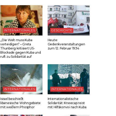
INTERNATIONALES
GESCHICHTE
„Die Welt muss Kuba
Heute:
verteidigen“ – Greta
Gedenkveranstaltungen
Thunberg kritisiert US-
zum 12. Februar 1934
Blockade gegen Kuba und
ruft zu Solidarität auf
INTERNATIONALES
INTERNATIONALES
Israel beschießt
Internationalistische
libanesische Wohngebiete
Solidarität: Kneecap reist
mit weißem Phosphor
mit Hilfskonvoi nach Kuba