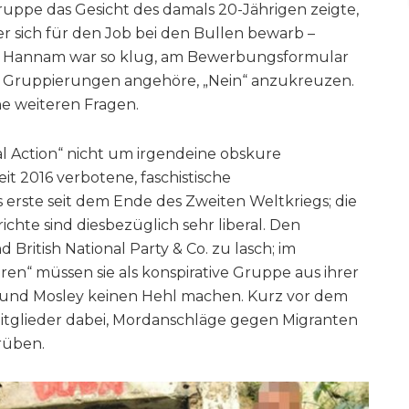
uppe das Gesicht des damals 20-Jährigen zeigte,
er sich für den Job bei den Bullen bewarb –
 Hannam war so klug, am Bewerbungsformular
hen Gruppierungen angehöre, „Nein“ anzukreuzen.
 weiteren Fragen.
al Action“ nicht um irgendeine obskure
it 2016 verbotene, faschistische
s erste seit dem Ende des Zweiten Weltkriegs; die
chte sind diesbezüglich sehr liberal. Den
d British National Party & Co. zu lasch; im
ren“ müssen sie als konspirative Gruppe aus ihrer
ik und Mosley keinen Hehl machen. Kurz vor dem
itglieder dabei, Mordanschläge gegen Migranten
rüben.