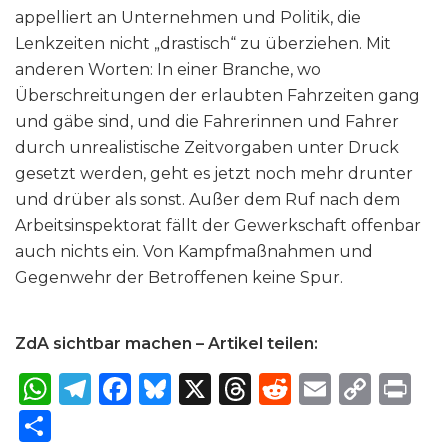
appelliert an Unternehmen und Politik, die
Lenkzeiten nicht „drastisch“ zu überziehen. Mit
anderen Worten: In einer Branche, wo
Überschreitungen der erlaubten Fahrzeiten gang
und gäbe sind, und die Fahrerinnen und Fahrer
durch unrealistische Zeitvorgaben unter Druck
gesetzt werden, geht es jetzt noch mehr drunter
und drüber als sonst. Außer dem Ruf nach dem
Arbeitsinspektorat fällt der Gewerkschaft offenbar
auch nichts ein. Von Kampfmaßnahmen und
Gegenwehr der Betroffenen keine Spur.
ZdA sichtbar machen – Artikel teilen:
W
T
F
B
X
T
R
E
C
P
h
el
a
lu
h
e
m
o
ri
S