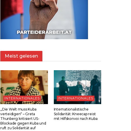
Meist gelesen
INTERNATIONALES
INTERNATIONALES
„Die Welt muss Kuba
Internationalistische
verteidigen“ – Greta
Solidarität: Kneecap reist
Thunberg kritisiert US-
mit Hilfskonvoi nach Kuba
Blockade gegen Kuba und
ruft zu Solidarität auf