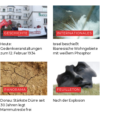
GESCHICHTE
INTERNATIONALES
Heute:
Israel beschießt
Gedenkveranstaltungen
libanesische Wohngebiete
zum 12. Februar 1934
mit weißem Phosphor
PANORAMA
FEUILLETON
Donau: Stärkste Dürre seit
Nach der Explosion
30 Jahren legt
Mammutreste frei