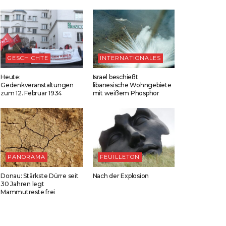
GESCHICHTE
INTERNATIONALES
Heute:
Israel beschießt
Gedenkveranstaltungen
libanesische Wohngebiete
zum 12. Februar 1934
mit weißem Phosphor
PANORAMA
FEUILLETON
Donau: Stärkste Dürre seit
Nach der Explosion
30 Jahren legt
Mammutreste frei