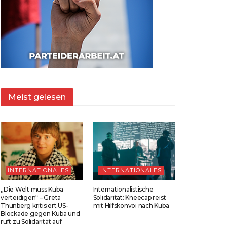
Meist gelesen
INTERNATIONALES
INTERNATIONALES
„Die Welt muss Kuba
Internationalistische
verteidigen“ – Greta
Solidarität: Kneecap reist
Thunberg kritisiert US-
mit Hilfskonvoi nach Kuba
Blockade gegen Kuba und
ruft zu Solidarität auf