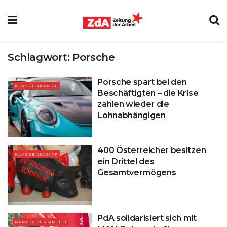
Schlagwort:
Porsche
Porsche spart bei den
KLASSENKAMPF
Beschäftigten – die Krise
zahlen wieder die
Lohnabhängigen
400 Österreicher besitzen
KLASSENKAMPF
ein Drittel des
Gesamtvermögens
PdA solidarisiert sich mit
PARTEI DER ARBEIT