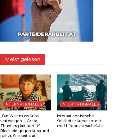
Meist gelesen
INTERNATIONALES
INTERNATIONALES
„Die Welt muss Kuba
Internationalistische
verteidigen“ – Greta
Solidarität: Kneecap reist
Thunberg kritisiert US-
mit Hilfskonvoi nach Kuba
Blockade gegen Kuba und
ruft zu Solidarität auf