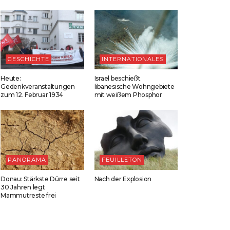
GESCHICHTE
INTERNATIONALES
Heute:
Israel beschießt
Gedenkveranstaltungen
libanesische Wohngebiete
zum 12. Februar 1934
mit weißem Phosphor
PANORAMA
FEUILLETON
Donau: Stärkste Dürre seit
Nach der Explosion
30 Jahren legt
Mammutreste frei