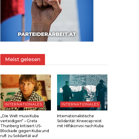
Meist gelesen
INTERNATIONALES
INTERNATIONALES
„Die Welt muss Kuba
Internationalistische
verteidigen“ – Greta
Solidarität: Kneecap reist
Thunberg kritisiert US-
mit Hilfskonvoi nach Kuba
Blockade gegen Kuba und
ruft zu Solidarität auf