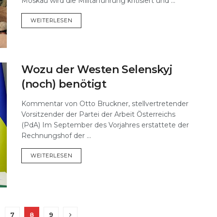
Moskau wird die Militärführung kritisiert und ...
DETAILS
WEITERLESEN
Wozu der Westen Selenskyj
(noch) benötigt
Kommentar von Otto Bruckner, stellvertretender
Vorsitzender der Partei der Arbeit Österreichs
(PdA) Im September des Vorjahres erstattete der
Rechnungshof der ...
DETAILS
WEITERLESEN
7
8
9