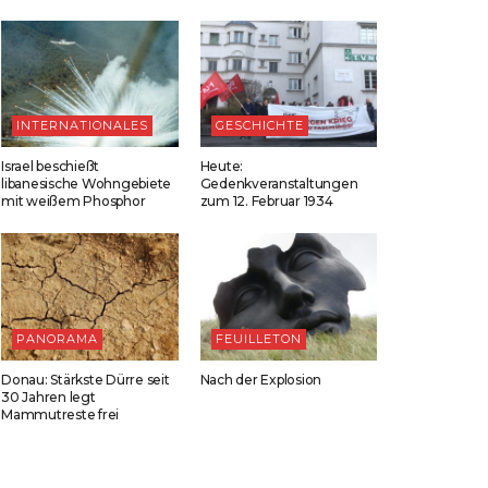
INTERNATIONALES
GESCHICHTE
Israel beschießt
Heute:
libanesische Wohngebiete
Gedenkveranstaltungen
mit weißem Phosphor
zum 12. Februar 1934
PANORAMA
FEUILLETON
Donau: Stärkste Dürre seit
Nach der Explosion
30 Jahren legt
Mammutreste frei