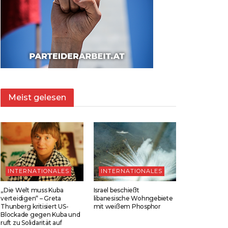
Meist gelesen
INTERNATIONALES
INTERNATIONALES
„Die Welt muss Kuba
Israel beschießt
verteidigen“ – Greta
libanesische Wohngebiete
Thunberg kritisiert US-
mit weißem Phosphor
Blockade gegen Kuba und
ruft zu Solidarität auf