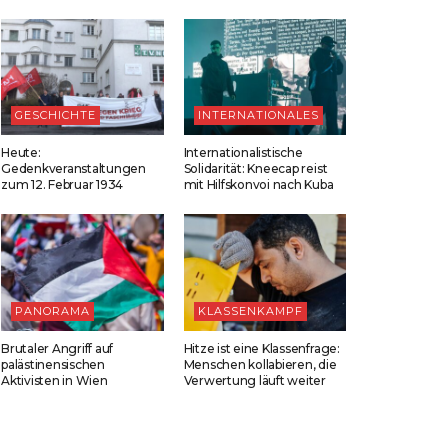
GESCHICHTE
INTERNATIONALES
Heute:
Internationalistische
Gedenkveranstaltungen
Solidarität: Kneecap reist
zum 12. Februar 1934
mit Hilfskonvoi nach Kuba
PANORAMA
KLASSENKAMPF
Brutaler Angriff auf
Hitze ist eine Klassenfrage:
palästinensischen
Menschen kollabieren, die
Aktivisten in Wien
Verwertung läuft weiter