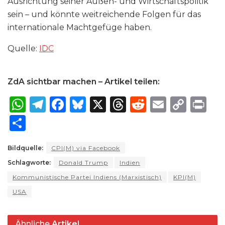
Ausrichtung seiner Außen- und Wirtschaftspolitik
sein – und könnte weitreichende Folgen für das
internationale Machtgefüge haben.
Quelle:
IDC
ZdA sichtbar machen – Artikel teilen:
W
T
F
B
X
T
R
E
C
P
h
el
a
lu
h
e
m
o
ri
S
a
e
c
e
re
d
ai
p
n
h
ts
g
e
s
a
di
l
y
t
Bildquelle:
CPI(M) via Facebook
ar
Schlagworte:
A
ra
Donald Trump
b
k
Indien
d
t
Li
e
Kommunistische Partei Indiens (Marxistisch)
KPI(M)
p
m
o
y
s
n
USA
p
o
k
k
Ähnliche
Artikel