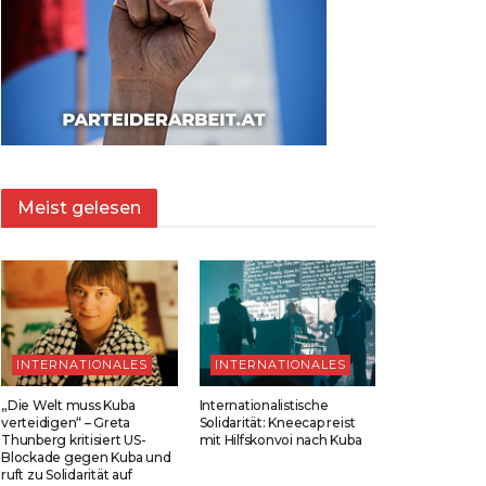
Meist gelesen
INTERNATIONALES
INTERNATIONALES
„Die Welt muss Kuba
Internationalistische
verteidigen“ – Greta
Solidarität: Kneecap reist
Thunberg kritisiert US-
mit Hilfskonvoi nach Kuba
Blockade gegen Kuba und
ruft zu Solidarität auf