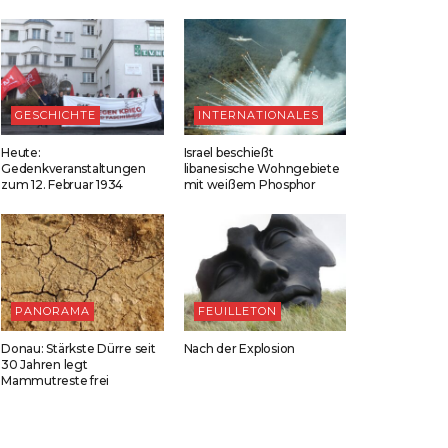
GESCHICHTE
INTERNATIONALES
Heute:
Israel beschießt
Gedenkveranstaltungen
libanesische Wohngebiete
zum 12. Februar 1934
mit weißem Phosphor
PANORAMA
FEUILLETON
Donau: Stärkste Dürre seit
Nach der Explosion
30 Jahren legt
Mammutreste frei