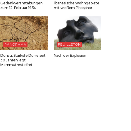
Gedenkveranstaltungen
libanesische Wohngebiete
zum 12. Februar 1934
mit weißem Phosphor
PANORAMA
FEUILLETON
Donau: Stärkste Dürre seit
Nach der Explosion
30 Jahren legt
Mammutreste frei