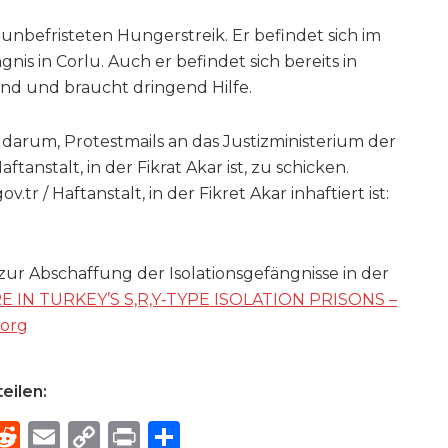
m unbefristeten Hungerstreik. Er befindet sich im
is in Corlu. Auch er befindet sich bereits in
nd und braucht dringend Hilfe.
 darum, Protestmails an das Justizministerium der
tanstalt, in der Fikrat Akar ist, zu schicken.
.tr / Haftanstalt, in der Fikret Akar inhaftiert ist:
zur Abschaffung der Isolationsgefängnisse in der
RE IN TURKEY’S S,R,Y‑TYPE ISOLATION PRISONS –
.org
eilen:
R
E
C
P
S