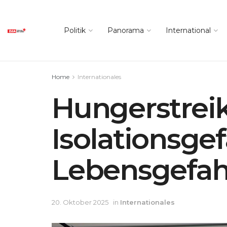
Politik
Panorama
International
Home
Internationales
Hungerstrei
Isolationsge
Lebensgefah
20. Oktober 2025
in
Internationales