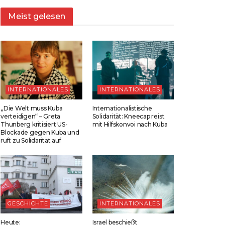
Meist gelesen
INTERNATIONALES
INTERNATIONALES
„Die Welt muss Kuba
Internationalistische
verteidigen“ – Greta
Solidarität: Kneecap reist
Thunberg kritisiert US-
mit Hilfskonvoi nach Kuba
Blockade gegen Kuba und
ruft zu Solidarität auf
GESCHICHTE
INTERNATIONALES
Heute:
Israel beschießt