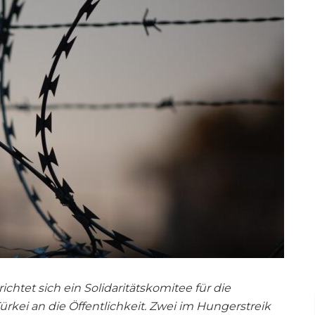
chtet sich ein Solidaritätskomitee für die
ürkei an die Öffentlichkeit. Zwei im Hungerstreik