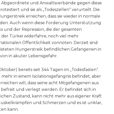
, Abgeordnete und Anwaltsverbände gegen diese
stiert und sie als „Todeszellen“ verurteilt. Die
ngerstreik erreichen, dass sie wieder in normale
rden. Auch wenn diese Forderung Unterstützung
cks und der Repression, die der gesamten
n der Türkei widerfahre, noch viel mehr
ationalen Öffentlichkeit vonnöten. Derzeit sind
fristeten Hungerstreik befindlichen Gefangenen in
von in akuter Lebensgefahr.
Oktober) bereits seit 344 Tagen im „Todesfasten“.
cht mehr in einem Isolationsgefängnis befindet, aber
r erreichen will, dass seine acht Mitgefangenen aus
efreit und verlegt werden. Er befindet sich in
ichen Zustand, kann nicht mehr aus eigener Kraft
Muskelkrämpfen und Schmerzen und es ist unklar,
ten kann.