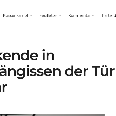
Klassenkampf
Feuilleton
Kommentar
Partei d
kende in
fängissen der Tür
r