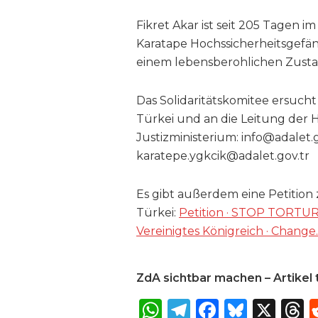
Fikret Akar ist seit 205 Tagen i
Karatape Hochssicherheitsgefängn
einem lebensberohlichen Zusta
Das Solidaritätskomitee ersucht
Türkei und an die Leitung der Haf
Justizministerium: info@adalet.gov
karatepe.ygkcik@adalet.gov.tr
Es gibt außerdem eine Petition 
Türkei:
Petition · STOP TORTU
Vereinigtes Königreich · Change​
ZdA sichtbar machen – Artikel t
W
T
F
B
X
T