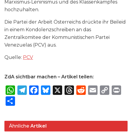
Marxismus-Leninismus und des Klassenkampfes
hochzuhalten.
Die Partei der Arbeit Österreichs drückte ihr Beileid
in einem Kondolenzschreiben an das
Zentralkomitee der Kommunistischen Partei
Venezuelas (PCV) aus.
Quelle:
PCV
ZdA sichtbar machen – Artikel teilen:
W
T
F
B
X
T
R
E
C
P
h
el
a
lu
h
e
m
o
ri
S
a
e
c
e
re
d
ai
p
n
h
ts
g
e
s
a
di
l
y
t
ar
A
ra
b
k
d
t
Li
Ähnliche
Artikel
e