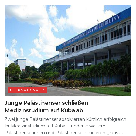
p
m
o
y
s
n
p
o
k
k
INTERNATIONALES
Junge Palästinenser schließen
Medizinstudium auf Kuba ab
Zwei junge Palästinenser absolvierten kürzlich erfolgreich
ihr Medizinstudium auf Kuba. Hunderte weitere
Palästinenserinnen und Palästinenser studieren gratis auf