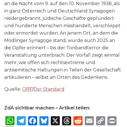
an die Nacht vom 9. auf den 10. November 1938, als
in ganz Österreich und Deutschland Synagogen
niedergebrannt, jüdische Geschäfte geplündert
und hunderte Menschen misshandelt, verschleppt
oder ermordet wurden. An jenem Ort, an dem die
Mödlinger Synagoge stand, wurde auch 2025 an
die Opfer erinnert – bis der Tonbandterror die
Veranstaltung unterbrach. Der Vorfall zeigt einmal
mehr, wie offen sich rechtsextreme und
antisemitische Haltungen in Teilen der Gesellschaft
artikulieren – selbst an Orten des Gedenkens.
Quelle:
ORF
/
Der Standard
ZdA sichtbar machen – Artikel teilen:
W
T
F
B
X
T
R
E
C
P