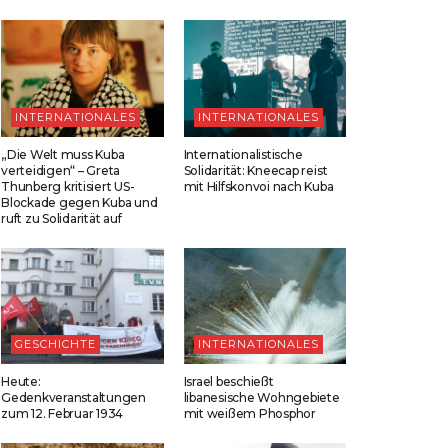
INTERNATIONALES
INTERNATIONALES
„Die Welt muss Kuba
Internationalistische
verteidigen“ – Greta
Solidarität: Kneecap reist
Thunberg kritisiert US-
mit Hilfskonvoi nach Kuba
Blockade gegen Kuba und
ruft zu Solidarität auf
GESCHICHTE
INTERNATIONALES
Heute:
Israel beschießt
Gedenkveranstaltungen
libanesische Wohngebiete
zum 12. Februar 1934
mit weißem Phosphor