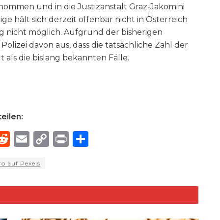
nommen und in die Justizanstalt Graz-Jakomini
ige hält sich derzeit offenbar nicht in Österreich
ng nicht möglich. Aufgrund der bisherigen
olizei davon aus, dass die tatsächliche Zahl der
 als die bislang bekannten Fälle.
eilen:
R
E
C
P
S
h
e
m
o
ri
h
o auf Pexels
e
d
ai
p
n
ar
di
l
y
t
e
d
t
Li
n