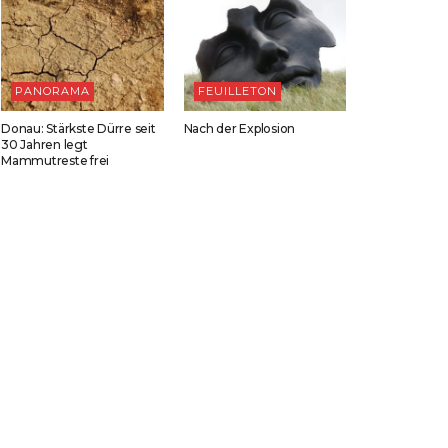
PANORAMA
FEUILLETON
Donau: Stärkste Dürre seit
Nach der Explosion
30 Jahren legt
Mammutreste frei