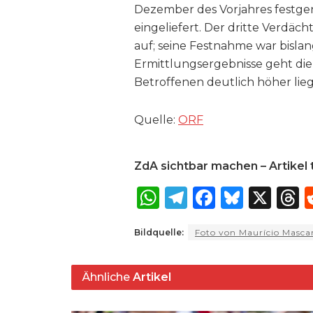
Dezember des Vorjahres festge
eingeliefert. Der dritte Verdächt
auf; seine Festnahme war bisla
Ermittlungsergebnisse geht die P
Betroffenen deutlich höher liegt
Quelle:
ORF
ZdA sichtbar machen – Artikel t
W
T
F
B
X
T
h
el
a
lu
Bildquelle:
Foto von Maurício Mascar
a
e
c
e
r
ts
g
e
s
a
Ähnliche
Artikel
A
ra
b
k
p
m
o
y
s