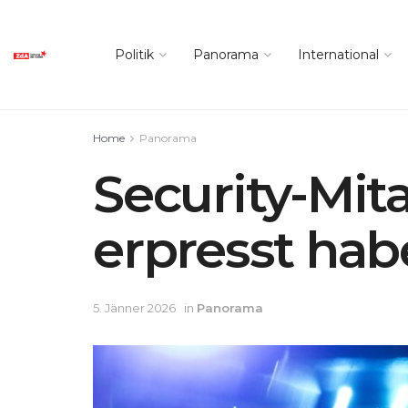
Politik
Panorama
International
Home
Panorama
Security-Mita
erpresst ha
5. Jänner 2026
in
Panorama