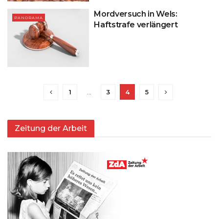
Mordversuch in Wels:
PANORAMA
Haftstrafe verlängert
1
…
3
4
5
Zeitung der Arbeit