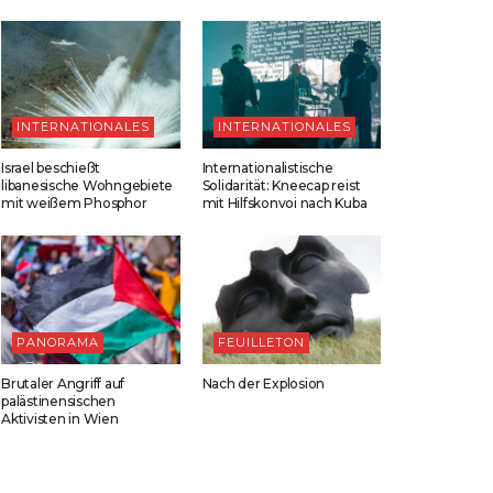
INTERNATIONALES
INTERNATIONALES
Israel beschießt
Internationalistische
libanesische Wohngebiete
Solidarität: Kneecap reist
mit weißem Phosphor
mit Hilfskonvoi nach Kuba
PANORAMA
FEUILLETON
Brutaler Angriff auf
Nach der Explosion
palästinensischen
Aktivisten in Wien